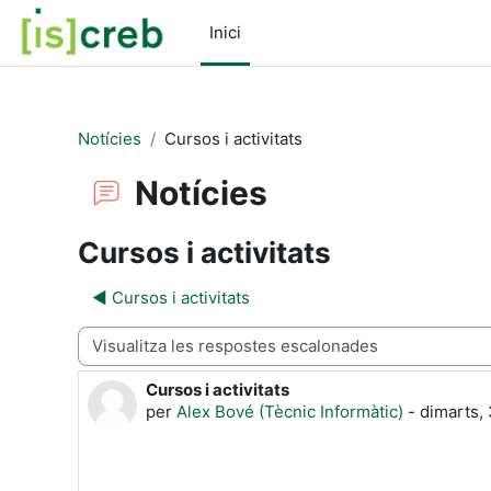
Ves al contingut principal
Inici
Notícies
Cursos i activitats
Notícies
Cursos i activitats
◀︎ Cursos i activitats
Mode de visualització
Cursos i activitats
Nombre de respostes: 0
per
Alex Bové (Tècnic Informàtic)
-
dimarts, 