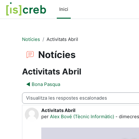
Ves al contingut principal
Inici
Notícies
Activitats Abril
Notícies
Activitats Abril
◀︎ Bona Pasqua
Mode de visualització
Activitats Abril
Nombre de respostes: 0
per
Alex Bové (Tècnic Informàtic)
-
dimecres,