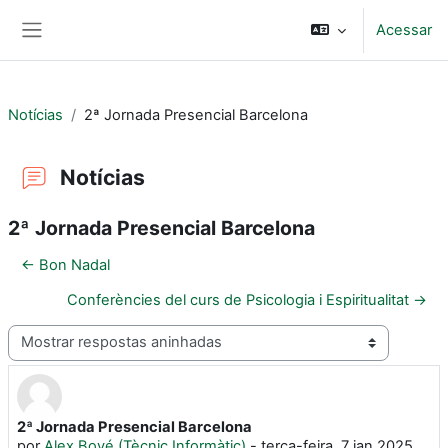
Ir para o conteúdo principal
Acessar
Painel lateral
Notícias
2ª Jornada Presencial Barcelona
Notícias
2ª Jornada Presencial Barcelona
← Bon Nadal
Conferències del curs de Psicologia i Espiritualitat →
Modo de visualização
2ª Jornada Presencial Barcelona
Número de respostas: 0
por
Alex Bové (Tècnic Informàtic)
-
terça-feira, 7 jan 2025,