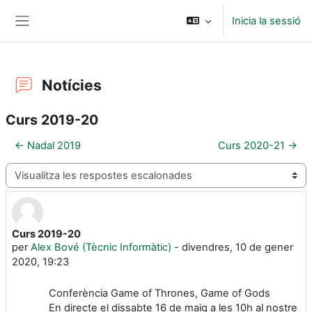
Ves al contingut principal
Inicia la sessió
Panell lateral
Notícies
Curs 2019-20
← Nadal 2019
Curs 2020-21 →
Mode de visualització
Curs 2019-20
Nombre de respostes: 0
per
Alex Bové (Tècnic Informàtic)
-
divendres, 10 de gener
2020, 19:23
Conferència Game of Thrones, Game of Gods
En directe el dissabte 16 de maig a les 10h al nostre